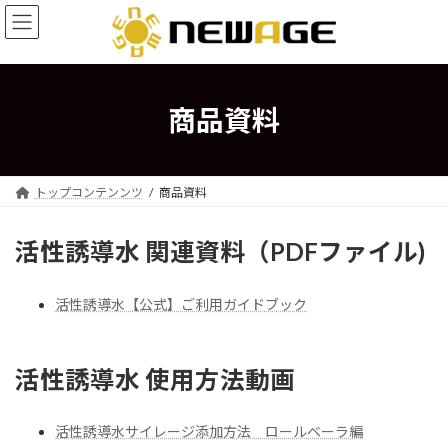
コ
ナ
ン
ビ
テ
ゲ
ン
ー
ツ
シ
へ
ョ
商品資料
ス
ン
キ
に
ッ
移
プ
動
トップコンテンンツ
商品資料
活性誘導水 関連資料（PDFファイル)
活性誘導水【公式】ご利用ガイドブック
活性誘導水 使用方法動画
活性誘導水サイレージ添加方法 ロールベーラ編