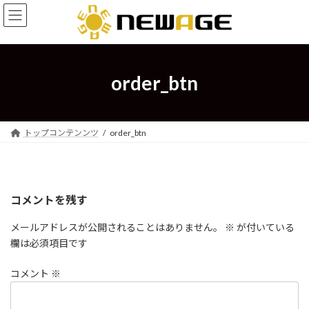
コ
ナ
ン
ビ
テ
ゲ
ン
ー
ツ
シ
へ
ョ
order_btn
ス
ン
キ
に
ッ
移
プ
動
トップコンテンンツ
order_btn
コメントを残す
メールアドレスが公開されることはありません。
※
が付いている
欄は必須項目です
コメント
※