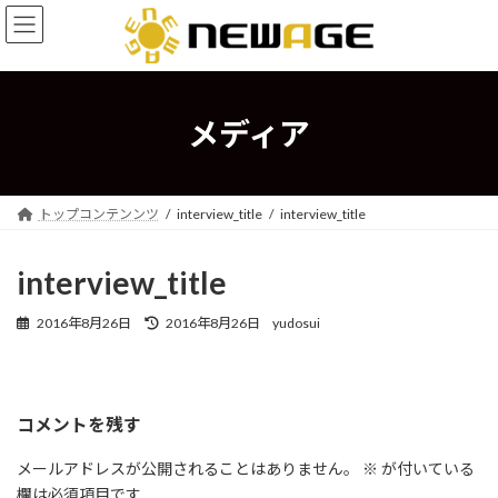
コ
ナ
ン
ビ
テ
ゲ
ン
ー
ツ
シ
へ
ョ
メディア
ス
ン
キ
に
ッ
移
プ
動
トップコンテンンツ
interview_title
interview_title
interview_title
最
2016年8月26日
2016年8月26日
yudosui
終
更
新
日
コメントを残す
時
:
メールアドレスが公開されることはありません。
※
が付いている
欄は必須項目です