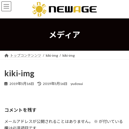
コ
ナ
ン
ビ
テ
ゲ
ン
ー
ツ
シ
へ
ョ
メディア
ス
ン
キ
に
ッ
移
プ
動
トップコンテンンツ
kiki-img
kiki-img
kiki-img
最
2019年5月16日
2019年5月16日
yudosui
終
更
新
日
コメントを残す
時
:
メールアドレスが公開されることはありません。
※
が付いている
欄は必須項目です