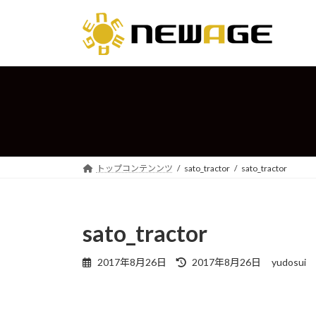
コ
ナ
ン
ビ
テ
ゲ
ン
ー
ツ
シ
へ
ョ
ス
ン
キ
に
ッ
移
プ
動
トップコンテンンツ
sato_tractor
sato_tractor
sato_tractor
最
2017年8月26日
2017年8月26日
yudosui
終
更
新