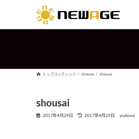
コ
ナ
ン
ビ
テ
ゲ
ン
ー
ツ
シ
へ
ョ
ス
ン
キ
に
ッ
移
プ
動
トップコンテンンツ
shousai
shousai
shousai
最
2017年4月29日
2017年4月29日
yudosui
終
更
新