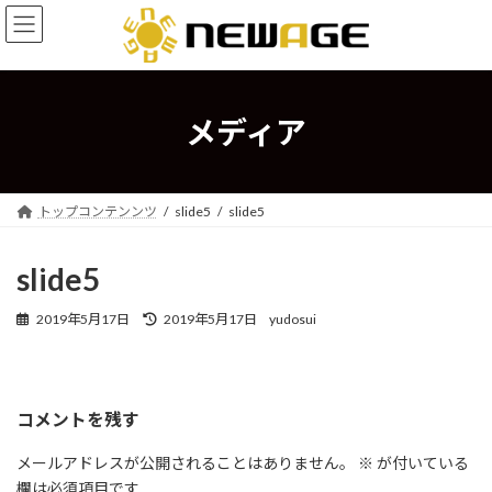
コ
ナ
ン
ビ
テ
ゲ
ン
ー
ツ
シ
へ
ョ
メディア
ス
ン
キ
に
ッ
移
プ
動
トップコンテンンツ
slide5
slide5
slide5
最
2019年5月17日
2019年5月17日
yudosui
終
更
新
日
コメントを残す
時
:
メールアドレスが公開されることはありません。
※
が付いている
欄は必須項目です