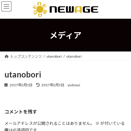
コ
ナ
ン
ビ
テ
ゲ
ン
ー
ツ
シ
へ
ョ
メディア
ス
ン
キ
に
ッ
移
プ
動
トップコンテンンツ
utanobori
utanobori
utanobori
最
2017年2月5日
2017年2月5日
yudosui
終
更
新
日
コメントを残す
時
:
メールアドレスが公開されることはありません。
※
が付いている
欄は必須項目です