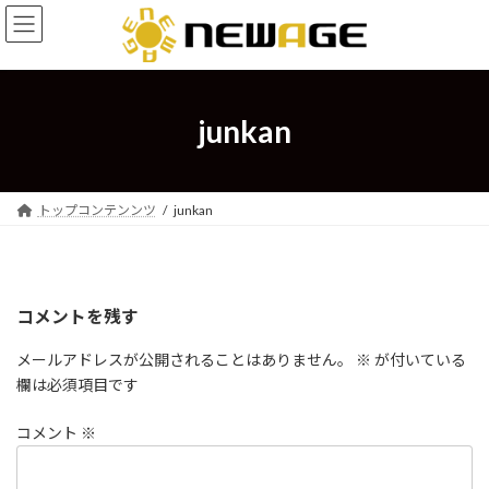
コ
ナ
ン
ビ
テ
ゲ
ン
ー
ツ
シ
へ
ョ
junkan
ス
ン
キ
に
ッ
移
プ
動
トップコンテンンツ
junkan
コメントを残す
メールアドレスが公開されることはありません。
※
が付いている
欄は必須項目です
コメント
※